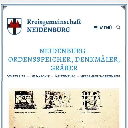
Zum
Inhalt
springen
MENÜ
neidenburg-
ordensspeicher, denkmäler,
gräber
Startseite
»
Bildarchiv
»
Neidenburg
»
neidenburg-ordensspeiche