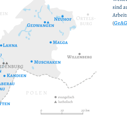
sind a
Arbei
(
GeA