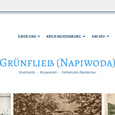
ÜBER UNS
KREIS NEIDENBURG
ARCHIV
Grünfließ (Napiwoda
Startseite
»
Bildarchiv
»
Grünfließ (Napiwoda)