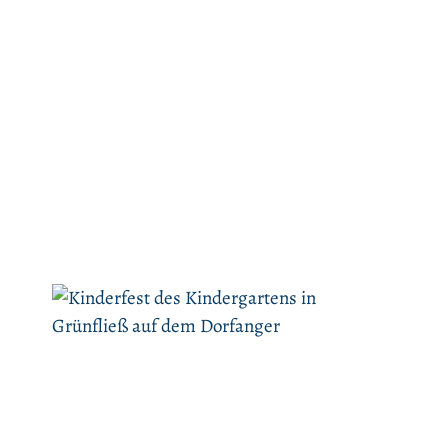
Hof
v.l.
Rotb
(Vat
(Soh
i)
onen
Lui
Rot