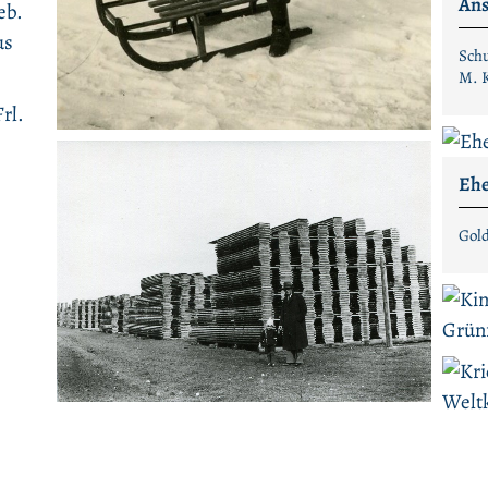
Ans
Schu
M. 
Ehe
Gold
Bes