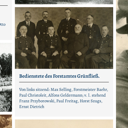
tto
Bedienstete des Forstamtes Grünfließ.
Von links sitzend: Max Selling, Forstmeister Baehr,
Paul Christoleit, Alfons Geldermann; v. l. stehend
Franz Przyborowski, Paul Freitag, Horst Szugs,
Ernst Dietrich