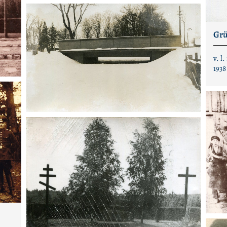
Grü
v. l
1938