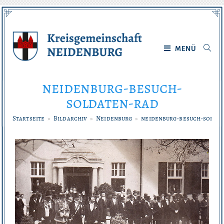
Zum
Inhalt
springen
MENÜ
neidenburg-besuch-
soldaten-rad
Startseite
»
Bildarchiv
»
Neidenburg
»
neidenburg-besuch-solda