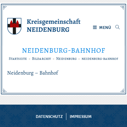
Zum
Inhalt
springen
MENÜ
neidenburg-bahnhof
Startseite
»
Bildarchiv
»
Neidenburg
»
neidenburg-bahnhof
Neidenburg – Bahnhof
DATENSCHUTZ
IMPRESSUM