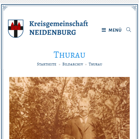
Zum
Inhalt
springen
MENÜ
Thurau
Startseite
»
Bildarchiv
»
Thurau