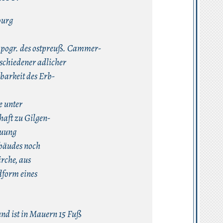
burg
Topogr. des ostpreuß. Cammer-
schiedener adlicher
barkeit des Erb-
e unter
aft zu Gilgen-
auung
bäudes noch
irche, aus
dform eines
und ist in Mauern 15 Fuß