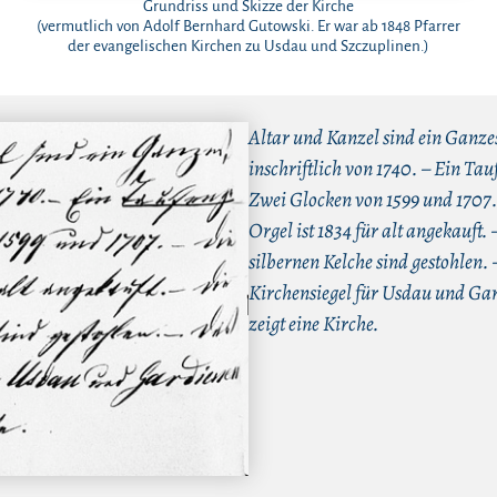
Grundriss und Skizze der Kirche
(vermutlich von Adolf Bernhard Gutowski. Er war ab 1848 Pfarrer
der evangelischen Kirchen zu Usdau und Szczuplinen.)
Altar und Kanzel sind ein Ganze
inschriftlich von 1740. – Ein Tau
Zwei Glocken von 1599 und 1707.
Orgel ist 1834 für alt angekauft. 
silbernen Kelche sind gestohlen.
Kirchensiegel für Usdau und Ga
zeigt eine Kirche.