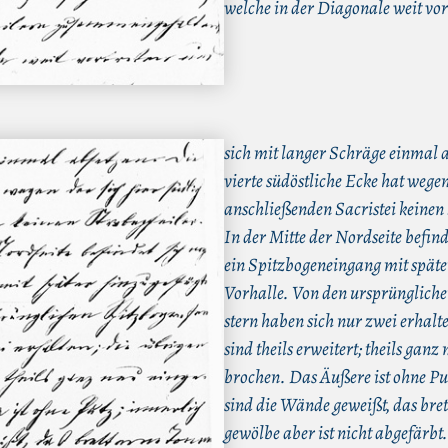
welche in der Diagonale weit vor
sich mit langer Schräge einmal 
vierte südöstliche Ecke hat wegen
anschließenden Sacristei keinen 
In der Mitte der Nordseite befind
ein Spitzbogeneingang mit späte
Vorhalle. Von den ursprünglich
stern haben sich nur zwei erhalte
sind theils erweitert; theils ganz 
brochen. Das Äußere ist ohne Put
sind die Wände geweißt, das bre
gewölbe aber ist nicht abgefärbt