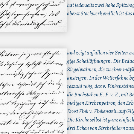
hat jederseits zwei hohe Spitzbog
oberst Stockwerk endlich ist das 
und zeigt auf allen vier Seiten z
gige Schallöffnungen. Die Bedac
Ziegelwalmen, die zu einer mäß
ansteigen. In der Wetterfahne bef
reszahl 1685, das v. Finkenstei
die Buchstaben E. F. v. F., mit 
maligen Kirchenpatron, den E
Ernst Fink v. Finkenstein auf Gi
Die Kirche selbst ist ganz einfac
drei Ecken von Strebefeilern z