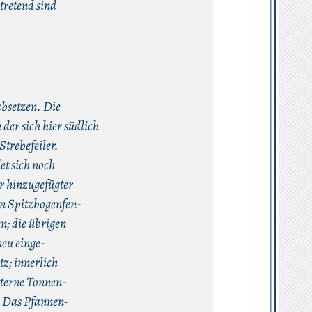
tretend sind
absetzen. Die
 der sich hier südlich
Strebefeiler.
et sich noch
r hinzugefügter
en Spitzbogenfen-
n; die übrigen
neu einge-
z; innerlich
tterne Tonnen-
. Das Pfannen-