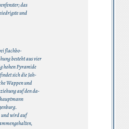
enfenster; das
niedrigste und
wei flachbo-
hung besteht aus vier
ig hohen Pyramide
indet sich die Jah-
nsche Wappen und
Beziehung auf den da-
rbhauptmann
lgenburg.
h und wird auf
usammengehalten,