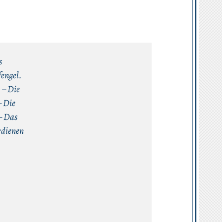
s
fengel.
 – Die
– Die
 – Das
rdienen