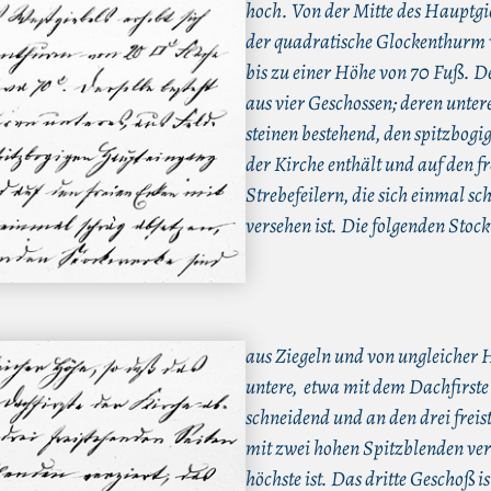
hoch. Von der Mitte des Hauptgie
der quadratische Glockenthurm
bis zu einer Höhe von 70 Fuß. De
aus vier Geschossen; deren untere
steinen bestehend, den spitzbog
der Kirche enthält und auf den f
Strebefeilern, die sich einmal sc
versehen ist. Die folgenden Stoc
aus Ziegeln und von ungleicher 
untere, etwa mit dem Dachfirste
schneidend und an den drei freis
mit zwei hohen Spitzblenden verz
höchste ist. Das dritte Geschoß i