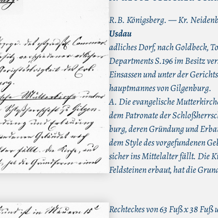
R.B. Königsberg.
—
Kr. Neiden
Usdau
adliches Dorf, nach Goldbeck, 
Departments S.196 im Besitz ver
Einsassen und unter der Gerichts
hauptmannes von Gilgenburg.
A. Die evangelische Mutterkirch
dem Patronate der Schloßherrsch
burg, deren Gründung und Erb
dem Style des vorgefundenen Ge
sicher ins Mittelalter fällt. Die K
Feldsteinen erbaut, hat die Grun
Rechteckes von 63 Fuß x 38 Fuß 