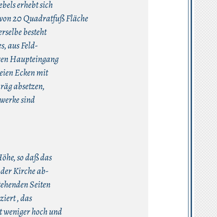
bels erhebt sich
 von 20 Quadratfuß Fläche
rselbe besteht
s, aus Feld-
igen Haupteingang
reien Ecken mit
hräg absetzen,
kwerke sind
Höhe, so daß das
 der Kirche ab-
tehenden Seiten
iert , das
st weniger hoch und